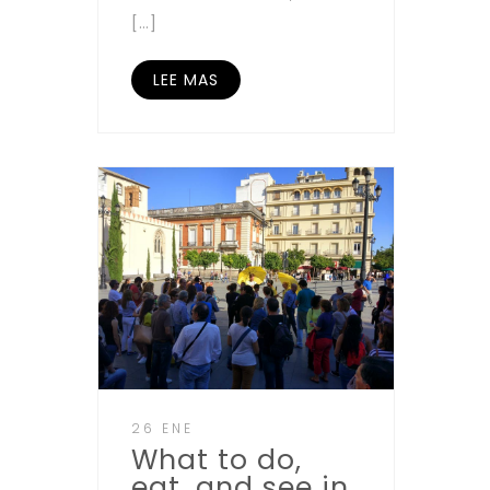
[…]
LEE MAS
26 ENE
What to do,
eat, and see in