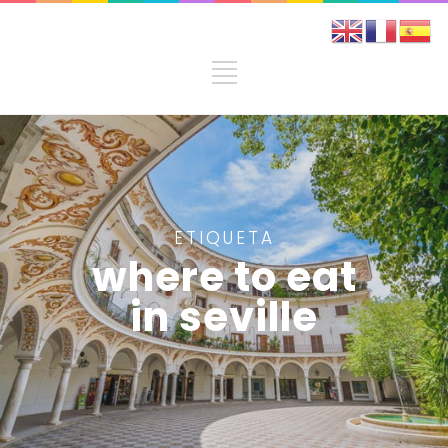
ETIQUETA
where to eat
in seville