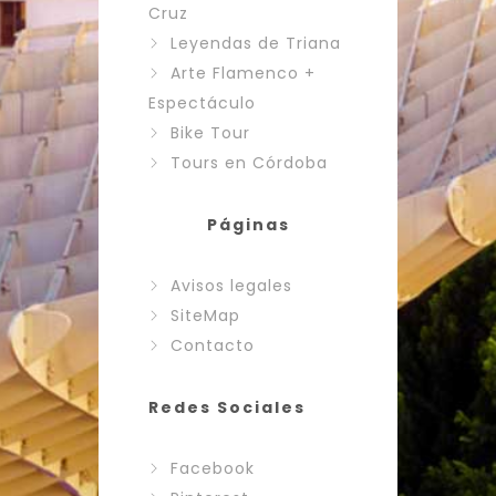
Cruz
Leyendas de Triana
Arte Flamenco +
Espectáculo
Bike Tour
Tours en Córdoba
Páginas
Avisos legales
SiteMap
Contacto
Redes Sociales
Facebook