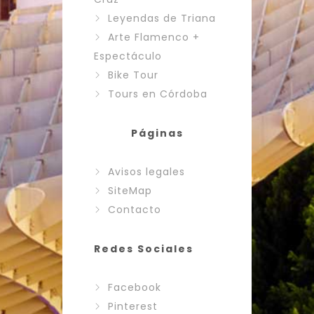
Leyendas de Triana
Arte Flamenco +
Espectáculo
Bike Tour
Tours en Córdoba
Páginas
Avisos legales
SiteMap
Contacto
Redes Sociales
Facebook
Pinterest