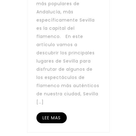
más populares de
Andalucía, más
específicamente Sevilla
es la capital del
flamenco. En este
artículo vamos a
descubrir los principales
lugares de Sevilla para
disfrutar de algunos de
los espectáculos de
flamenco más auténticos
de nuestra ciudad, Sevilla
[…]
LEE MAS