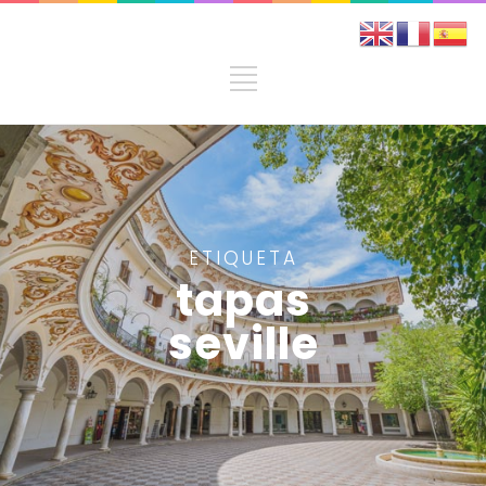
ETIQUETA
tapas
seville