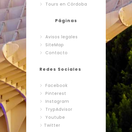
Tours en Córdoba
Páginas
Avisos legales
SiteMap
Contacto
Redes Sociales
Facebook
Pinterest
Instagram
TrypAdvisor
Youtube
Twitter