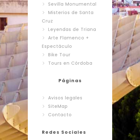
Sevilla Monumental
Misterios de Santa
Cruz
Leyendas de Triana
Arte Flamenco +
Espectáculo
Bike Tour
Tours en Córdoba
Páginas
Avisos legales
SiteMap
Contacto
Redes Sociales