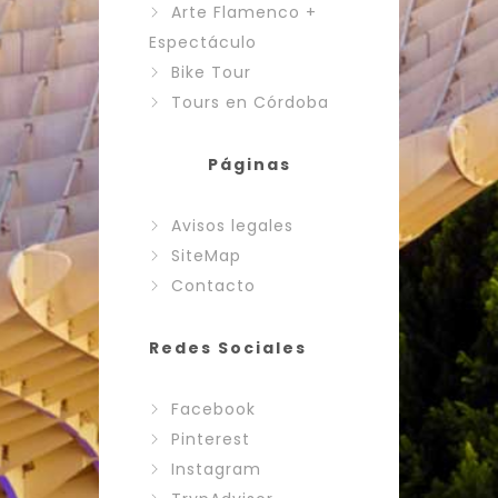
Arte Flamenco +
Espectáculo
Bike Tour
Tours en Córdoba
Páginas
Avisos legales
SiteMap
Contacto
Redes Sociales
Facebook
Pinterest
Instagram