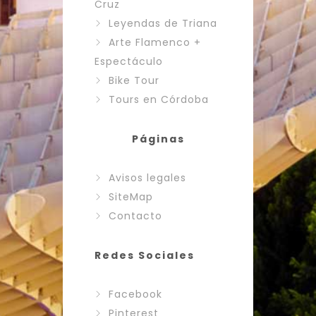
Cruz
Leyendas de Triana
Arte Flamenco +
Espectáculo
Bike Tour
Tours en Córdoba
Páginas
Avisos legales
SiteMap
Contacto
Redes Sociales
Facebook
Pinterest