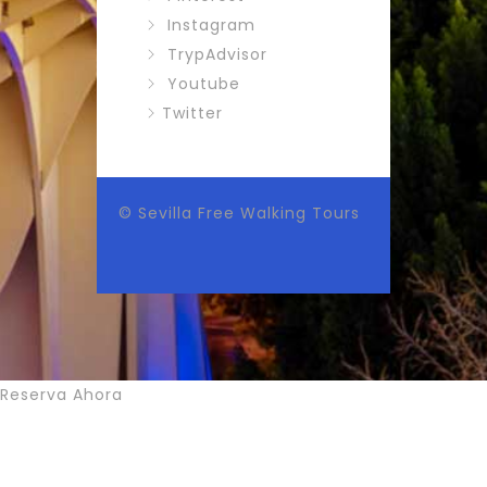
Instagram
TrypAdvisor
Youtube
Twitter
© Sevilla Free Walking Tours
Reserva Ahora