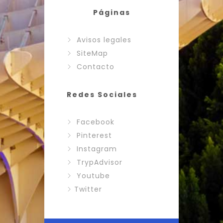
Páginas
Avisos legales
SiteMap
Contacto
Redes Sociales
Facebook
Pinterest
Instagram
TrypAdvisor
Youtube
Twitter