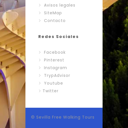
Avisos legales
SiteMap
Contacto
Redes Sociales
Facebook
Pinterest
Instagram
TrypAdvisor
Youtube
Twitter
© Sevilla Free Walking Tours